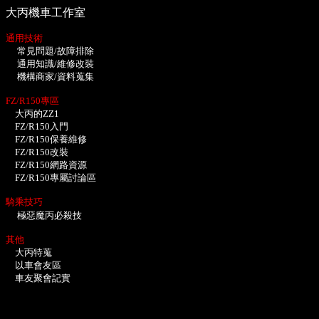
大丙機車工作室
通用技術
常見問題/故障排除
通用知識/維修改裝
機構商家/資料蒐集
FZ/R150專區
大丙的ZZ1
FZ/R150入門
FZ/R150保養維修
FZ/R150改裝
FZ/R150網路資源
FZ/R150專屬討論區
騎乘技巧
極惡魔丙必殺技
其他
大丙特蒐
以車會友區
車友聚會記實